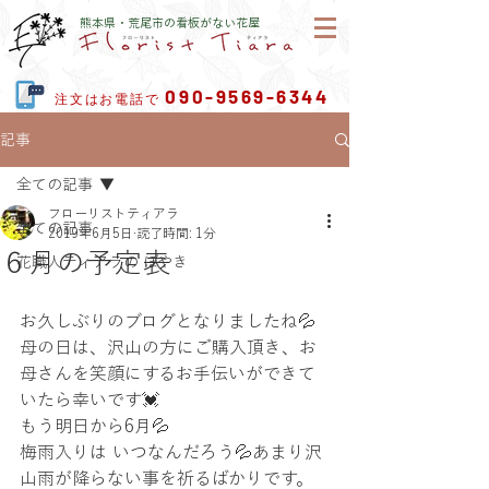
熊本県・荒尾市の看板がない花屋
090-9569-6344
注文はお電話で
記事
全ての記事
フローリストティアラ
全ての記事
2019年6月5日
読了時間: 1分
６月の予定表
花職人ティアラの ぼやき
お久しぶりのブログとなりましたね💦
母の日は、沢山の方にご購入頂き、お
母さんを笑顔にするお手伝いができて
いたら幸いです💓
もう明日から6月💦
梅雨入りは いつなんだろう💦あまり沢
山雨が降らない事を祈るばかりです。