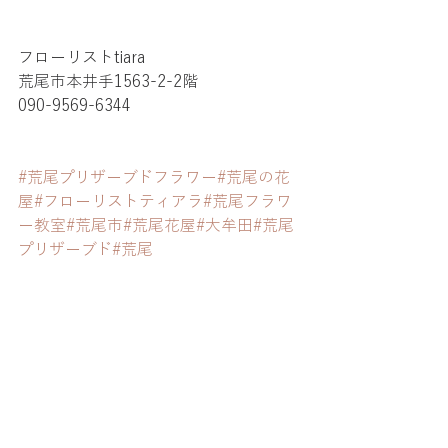
フローリストtiara 
荒尾市本井手1563-2-2階
090-9569-6344
#荒尾プリザーブドフラワー
#荒尾の花
屋
#フローリストティアラ
#荒尾フラワ
ー教室
#荒尾市
#荒尾花屋
#大牟田
#荒尾
プリザーブド
#荒尾